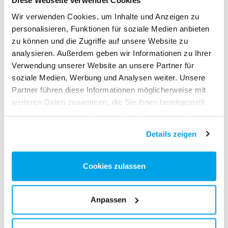
Diese Webseite verwendet Cookies
autarkes Fahrzeugsystem realisiert, das den hohen
Wir verwenden Cookies, um Inhalte und Anzeigen zu
Sicherheitsanforderungen im Freizeitpark entspricht.
personalisieren, Funktionen für soziale Medien anbieten
zu können und die Zugriffe auf unsere Website zu
analysieren. Außerdem geben wir Informationen zu Ihrer
Gemeinsam mit dem Ravensburger Spieleland haben
Verwendung unserer Website an unsere Partner für
wir eine Attraktion geschaffen, die Spielidee,
soziale Medien, Werbung und Analysen weiter. Unsere
Technik und Erlebniswelt verbindet – und die bei den
Partner führen diese Informationen möglicherweise mit
weiteren Daten zusammen, die Sie ihnen bereitgestellt
Besucher:innen bestimmt für jede Menge Spaß
haben oder die sie im Rahmen Ihrer Nutzung der Dienste
sorgen wird
.
gesammelt haben.
Details zeigen
UNSER WERK:
Cookies zulassen
Komplette Konzeption und Umsetzung der Attraktion
Entwicklung und Bau der neuartigen, autark fahrenden
Anpassen
Fahrzeuge