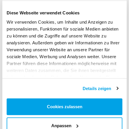
höchste Präzesion an den Tag. ...
Diese Webseite verwendet Cookies
Mehr
Wir verwenden Cookies, um Inhalte und Anzeigen zu
personalisieren, Funktionen für soziale Medien anbieten
zu können und die Zugriffe auf unsere Website zu
analysieren. Außerdem geben wir Informationen zu Ihrer
Schwarzwald hautnah
Verwendung unserer Website an unsere Partner für
Schwarzwald Tourismus Kinzigtal e.V.
soziale Medien, Werbung und Analysen weiter. Unsere
Partner führen diese Informationen möglicherweise mit
Mitten im Schwarzwald – dort liegt das
weiteren Daten zusammen, die Sie ihnen bereitgestellt
Kinzigtal.
haben oder die sie im Rahmen Ihrer Nutzung der Dienste
Mitten ins Herz – dahin geht die
gesammelt haben.
Details zeigen
Botschaft. ...
Mehr
Cookies zulassen
Anpassen