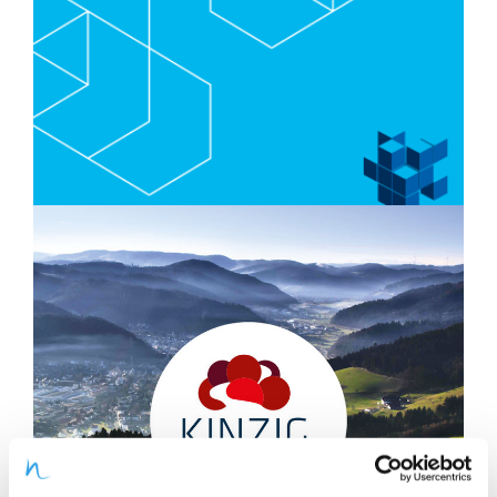
dieser Slogan so gut an, dass wir uns
unter drei Finalisten durchsetzen
konnten...
Mehr
In Summe perfekt.
Abrechnungszentrum Emmendingen
Genau das würden wir auch
unterschreiben. Der
Krankenkassendienstleister direkt aus
unserer Nähe bewältigt täglich nicht nur
eine unvorstellbare Anzahl an
Rechnungen, sondern legt dabei noch