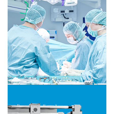
CURATOR r.e.m. AG
Gutenbergs Geburtsstadt besticht nicht
nur durch ihre zentrale Lage im
wirtschaftsstarken Rhein-Main-Gebiet,
sondern vor allem durch ein überaus
reiches Kulturangebot ...
Mehr
Nahe am Menschen
Evang. Diakoniekrankenhaus Freiburg
Das Evangelische Diakoniekrankenhaus