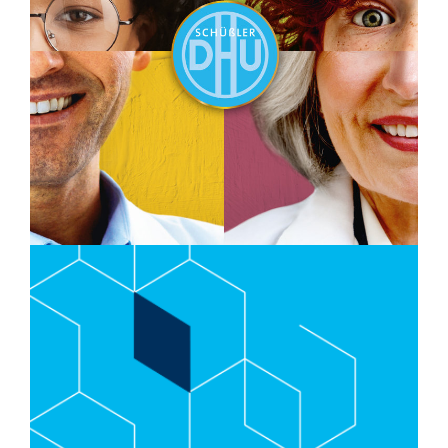
Beeinträchtigung Hand in Hand – und vor
allem mit Herz.
Und damit diese Sache auch ankommt,
...
Mehr
Original sucht Originale
Deutsche Homöopathie-Union
… unter diesem Motto suchen die
bekannten Schüssler-Salze nun
authentische Gesichter für ihre neue
Kampagne. Schon beim Pitch kam