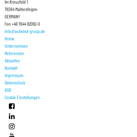
Im Kreuzfeld 1
und Medizinprodukten in sehr
79364 Malterdingen
unterschiedlichen Formen benötigt ...
GERMANY
Fon +49 7644 92092-0
Mehr
info@aufwind-group.de
Home
Unternehmen
Referenzen
Aktuelles
Kontakt
Impressum
Datenschutz
AGB
Cookie Einstellungen