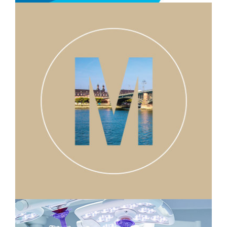
Pionier der Reinraumtechnologie
Exyte Group
Im Jahr 1912 mit der patentierten Anlage
für die Absaugung von Holzspänen
gestartet, entwickelte sich Meissner +
Wurst in den 60er Jahren zum Pionier
der Reinraumtechnologie …
Mehr
Weintor Mainz