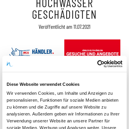
HOCHWASSER
GESCHÄDIGTEN
Veröffentlicht am
11.07.2021
Diese Webseite verwendet Cookies
Für MCS - Mein Convenience Service haben wir eine
Wir verwenden Cookies, um Inhalte und Anzeigen zu
digitale Plattform für Inventar und
personalisieren, Funktionen für soziale Medien anbieten
Shopausstattungen umgesetzt.
zu können und die Zugriffe auf unsere Website zu
Geschädigte können Suchangebote aufgeben, gleichzeitig
analysieren. Außerdem geben wir Informationen zu Ihrer
Verwendung unserer Website an unsere Partner für
können Spendende Inserate mit Sachspenden eingeben.
soziale Medien, Werbung und Analysen weiter. Unsere