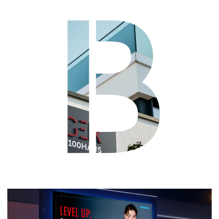
Geiselwind
Freizeitland Geiselwind
Unsere neueste Attraktion begeistert nicht
nur Darkride Fans! Hier alle Details zu
diesem brandneuen Erlebnis im Freizeitland
Geiselwind.
Mehr
BURGER Haus
S. Burger Bauunternehmen GmbH