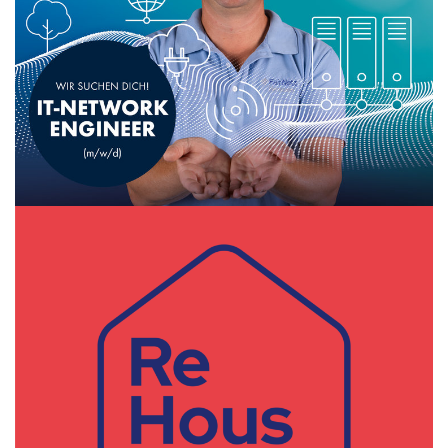
Energizing Careers
FairNetz GmbH
Kundenreferenz führender
Energiedienstleister: Recruitung-Kampagne
für die Talente der Zukunft 🚀
Mehr