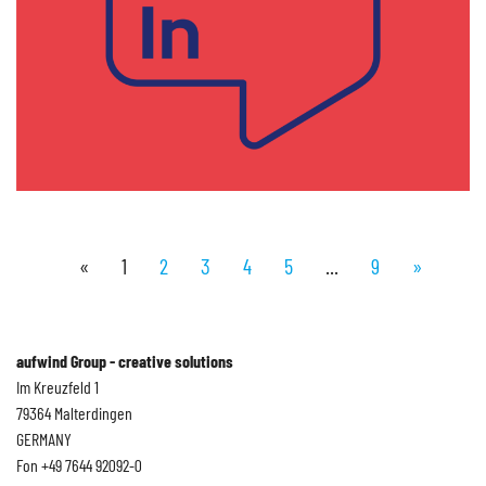
ReHousIn
«
1
2
3
4
5
...
9
»
Im Rahmen des sozialen Projektes für
Wohnraumgerechtigkeit haben wir ein
hochwertiges Corporate Design erstellt, das
aufwind Group - creative solutions
die sozialpolitische Relevanz und
Im Kreuzfeld 1
wissenschaftliche Tiefe des Projekts
79364 Malterdingen
widerspiegelt.
GERMANY
Fon +49 7644 92092-0
Mehr