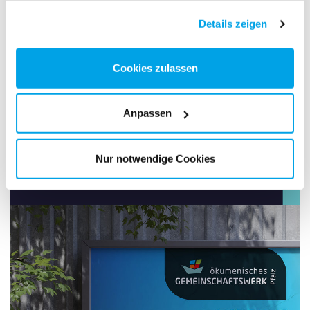
Weltneuheit!
gesammelt haben.
Details zeigen
Mehr
Cookies zulassen
Anpassen
Nur notwendige Cookies
COSMIC
Mit COSMIC Horizon unterstützt ICLEI ein
wegweisendes Projekt für die grüne
Transformation Europas – wir durften das