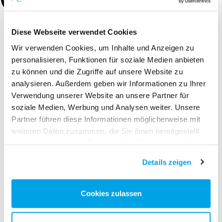
KUNDE
AZO GmbH & Co. KG
Diese Webseite verwendet Cookies
BRANCHE
Wir verwenden Cookies, um Inhalte und Anzeigen zu
Maschinenbau
personalisieren, Funktionen für soziale Medien anbieten
zu können und die Zugriffe auf unsere Website zu
WEBSITE
analysieren. Außerdem geben wir Informationen zu Ihrer
www.azo.com
Verwendung unserer Website an unsere Partner für
soziale Medien, Werbung und Analysen weiter. Unsere
Partner führen diese Informationen möglicherweise mit
weiteren Daten zusammen, die Sie ihnen bereitgestellt
haben oder die sie im Rahmen Ihrer Nutzung der Dienste
gesammelt haben.
Details zeigen
Cookies zulassen